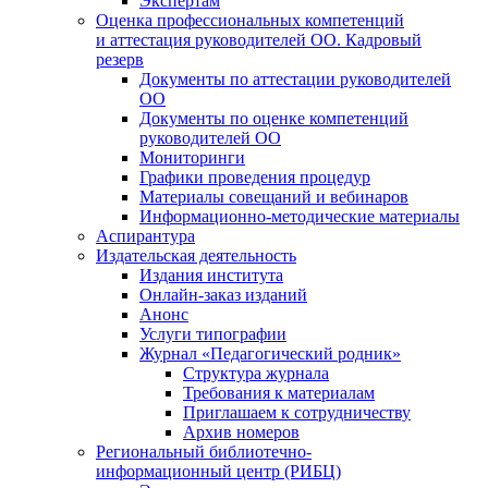
Экспертам
Оценка профессиональных компетенций
и аттестация руководителей ОО. Кадровый
резерв
Документы по аттестации руководителей
ОО
Документы по оценке компетенций
руководителей ОО
Мониторинги
Графики проведения процедур
Материалы совещаний и вебинаров
Информационно-методические материалы
Аспирантура
Издательская деятельность
Издания института
Онлайн-заказ изданий
Анонс
Услуги типографии
Журнал «Педагогический родник»
Структура журнала
Требования к материалам
Приглашаем к сотрудничеству
Архив номеров
Региональный библиотечно-
информационный центр (РИБЦ)