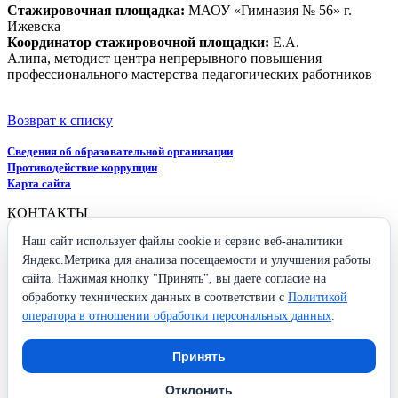
Стажировочная площадка:
МАОУ «Гимназия № 56» г.
Ижевска
Координатор стажировочной площадки:
Е.А.
Алипа, методист центра непрерывного повышения
профессионального мастерства педагогических работников
Возврат к списку
Сведения об образовательной организации
Противодействие коррупции
Карта сайта
КОНТАКТЫ
Наш сайт использует файлы cookie и сервис веб-аналитики
426009, Удмуртская Республика,
Яндекс.Метрика для анализа посещаемости и улучшения работы
г. Ижевск, ул. Ухтомского, 25
+7 (3412) 37-96-26
сайта. Нажимая кнопку "Принять", вы даете согласие на
secretary@iro18.ru
обработку технических данных в соответствии с
Политикой
оператора в отношении обработки персональных данных
.
Схема проезда
СОЦИАЛЬНЫЕ СЕТИ
Принять
Отклонить