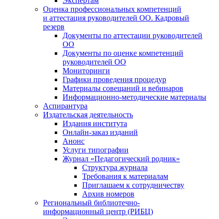
Экспертам
Оценка профессиональных компетенций
и аттестация руководителей ОО. Кадровый
резерв
Документы по аттестации руководителей
ОО
Документы по оценке компетенций
руководителей ОО
Мониторинги
Графики проведения процедур
Материалы совещаний и вебинаров
Информационно-методические материалы
Аспирантура
Издательская деятельность
Издания института
Онлайн-заказ изданий
Анонс
Услуги типографии
Журнал «Педагогический родник»
Структура журнала
Требования к материалам
Приглашаем к сотрудничеству
Архив номеров
Региональный библиотечно-
информационный центр (РИБЦ)