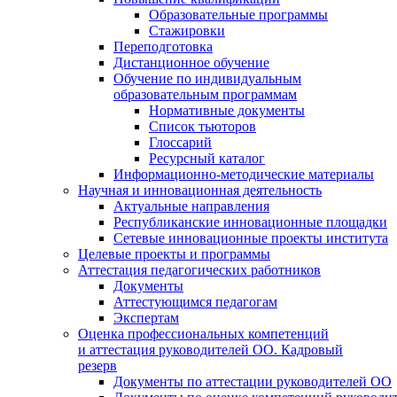
Образовательные программы
Стажировки
Переподготовка
Дистанционное обучение
Обучение по индивидуальным
образовательным программам
Нормативные документы
Список тьюторов
Глоссарий
Ресурсный каталог
Информационно-методические материалы
Научная и инновационная деятельность
Актуальные направления
Республиканские инновационные площадки
Сетевые инновационные проекты института
Целевые проекты и программы
Аттестация педагогических работников
Документы
Аттестующимся педагогам
Экспертам
Оценка профессиональных компетенций
и аттестация руководителей ОО. Кадровый
резерв
Документы по аттестации руководителей ОО