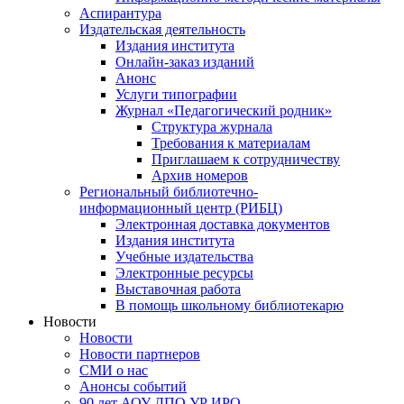
Аспирантура
Издательская деятельность
Издания института
Онлайн-заказ изданий
Анонс
Услуги типографии
Журнал «Педагогический родник»
Структура журнала
Требования к материалам
Приглашаем к сотрудничеству
Архив номеров
Региональный библиотечно-
информационный центр (РИБЦ)
Электронная доставка документов
Издания института
Учебные издательства
Электронные ресурсы
Выставочная работа
В помощь школьному библиотекарю
Новости
Новости
Новости партнеров
СМИ о нас
Анонсы событий
90 лет АОУ ДПО УР ИРО