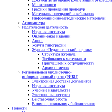
Документы по оценке компетенций руководи
Мониторинги
Графики проведения процедур
Материалы совещаний и вебинаров
Информационно-методические материалы
Аспирантура
Издательская деятельность
Издания института
Онлайн-заказ изданий
Анонс
Услуги типографии
Журнал «Педагогический родник»
Структура журнала
Требования к материалам
Приглашаем к сотрудничеству
Архив номеров
Региональный библиотечно-
информационный центр (РИБЦ)
Электронная доставка документов
Издания института
Учебные издательства
Электронные ресурсы
Выставочная работа
В помощь школьному библиотекарю
Новости