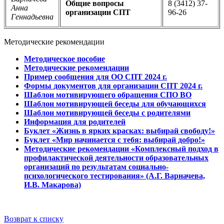
Общие вопросы
8 (3412) 37-
Анна
организации СПТ
96-26
Геннадьевна
Методические рекомендации
Методическое пособие
Методические рекомендации
Пример сообщения для ОО СПТ 2024 г.
Формы документов для организации СПТ 2024 г.
Шаблон мотивирующего обращения СПО ВО
Шаблон мотивирующей беседы для обучающихся
Шаблон мотивирующей беседы с родителями
Информация для родителей
Буклет «Жизнь в ярких красках: выбирай свободу!»
Буклет «Мир начинается с тебя: выбирай добро!»
Методические рекомендации «Комплексный подход в
профилактической деятельности образовательных
организаций по результатам социально-
психологического тестирования» (А.Г. Варначева,
И.В. Макарова)
Возврат к списку