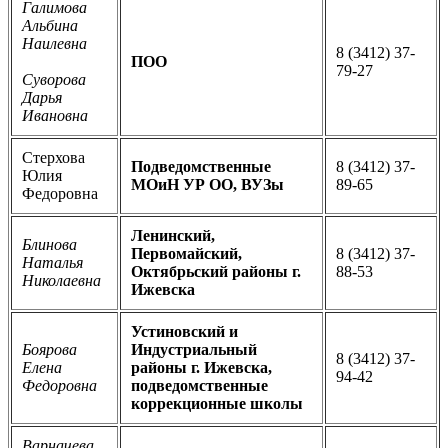
Галимова
Альбина
Наилевна
8 (3412) 37-
ПОО
79-27
Суворова
Дарья
Ивановна
Стерхова
Подведомственные
8 (3412) 37-
Юлия
МОиН УР ОО, ВУЗы
89-65
Федоровна
Ленинский,
Блинова
Первомайский,
8 (3412) 37-
Наталья
Октябрьский районы г.
88-53
Николаевна
Ижевска
Устиновский и
Боярова
Индустриальный
8 (3412) 37-
Елена
районы г. Ижевска,
94-42
Федоровна
подведомственные
коррекционные школы
Варначева