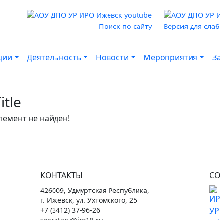
Поиск по сайту
Версия для сла
ции
Деятельность
Новости
Мероприятия
З
itle
лемент не найден!
КОНТАКТЫ
СО
426009, Удмуртская Республика,
г. Ижевск, ул. Ухтомского, 25
+7 (3412) 37-96-26
secretary@iro18.ru