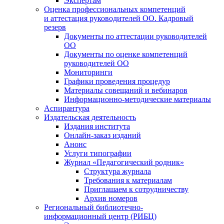
Экспертам
Оценка профессиональных компетенций
и аттестация руководителей ОО. Кадровый
резерв
Документы по аттестации руководителей
ОО
Документы по оценке компетенций
руководителей ОО
Мониторинги
Графики проведения процедур
Материалы совещаний и вебинаров
Информационно-методические материалы
Аспирантура
Издательская деятельность
Издания института
Онлайн-заказ изданий
Анонс
Услуги типографии
Журнал «Педагогический родник»
Структура журнала
Требования к материалам
Приглашаем к сотрудничеству
Архив номеров
Региональный библиотечно-
информационный центр (РИБЦ)