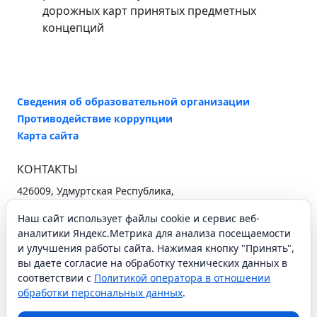
дорожных карт принятых предметных
концепций
Сведения об образовательной организации
Противодействие коррупции
Карта сайта
КОНТАКТЫ
426009, Удмуртская Республика,
г. Ижевск, ул. Ухтомского, 25
Наш сайт использует файлы cookie и сервис веб-
+7 (3412) 37-96-26
secretary@iro18.ru
аналитики Яндекс.Метрика для анализа посещаемости
и улучшения работы сайта. Нажимая кнопку "Принять",
Схема проезда
вы даете согласие на обработку технических данных в
соответствии с
Политикой оператора в отношении
обработки персональных данных
.
СОЦИАЛЬНЫЕ СЕТИ