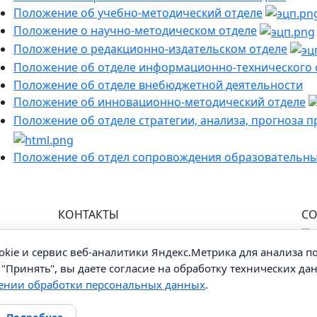
Положение об учебно-методический отделе
Положение о научно-методическом отделе
Положение о редакционно-издательском отделе
Положение об отделе информационно-технического
Положение об отделе внебюджетной деятельности
Положение об инновационно-методический отделе
Положение об отделе стратегии, анализа, прогноза 
Положение об отдел сопровождения образовательны
КОНТАКТЫ
СО
426009, Удмуртская Республика,
г. Ижевск, ул. Ухтомского, 25
okie и сервис веб-аналитики Яндекс.Метрика для анализа 
+7 (3412) 37-96-26
"Принять", вы даете согласие на обработку технических да
secretary@iro18.ru
ении обработки персональных данных
.
Схема проезда