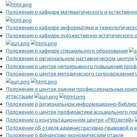
Положение о кафедре математического и естественн
Положение о кафедре информатики и технологическ
Положение о кафедре художественно-эстетического 
Положение о кафедре специального образования
Положение о региональном наставническом центре
Положение о центре непрерывного повышения проф
Положение о центре методического сопровождения 
Положение о центре оценки профессиональных комп
аттестации
Положение о региональном информационно-библио
Положение о центре профилактики асоциального по
Положение о консультационном центре «PROдетей»
Положение об отделе административно-правовой и 
Положение о финансово-экономическим отделе