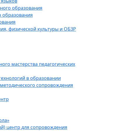
 языков
рного образования
о образования
ования
ия, физической культуры и ОБЗР
ого мастерства
педагогических
технологий в образовании
 методического сопровождения
ентр
ола»
ый) центр для сопровождения