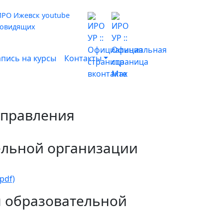
бовидящих
апись на курсы
Контакты
 управления
тельной организации
pdf)
я образовательной