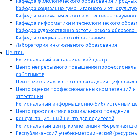
Кафедра филологического образования и родных
Кафедра социально-гуманитарного и этнокульту
Кафедра математического и естественнонаучног
Кафедра информатики и технологического образ
Кафедра художественно-эстетического образован
Кафедра специального образования
Лаборатория инклюзивного образования
Центры
Региональный наставнический центр
Центр непрерывного повышения профессиональн
работников
Центр методического сопровождения цифровых 
Центр оценки профессиональных компетенций и
аттестации
Региональный информационно-библиотечный ц
Центр профилактики асоциального поведения
Консультационный центр для родителей
Региональный центр компетенций «Бережная шк
Республиканский учебно-методический (ресурсн