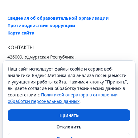
Сведения об образовательной организации
Противодействие коррупции
Карта сайта
КОНТАКТЫ
426009, Удмуртская Республика,
г. Ижевск, ул. Ухтомского, 25
Наш сайт использует файлы cookie и сервис веб-
+7 (3412) 37-96-26
secretary@iro18.ru
аналитики Яндекс.Метрика для анализа посещаемости
и улучшения работы сайта. Нажимая кнопку "Принять",
Схема проезда
вы даете согласие на обработку технических данных в
соответствии с
Политикой оператора в отношении
обработки персональных данных
.
СОЦИАЛЬНЫЕ СЕТИ
Принять
Отклонить
АОУ ДПО УР ИРО © 2021