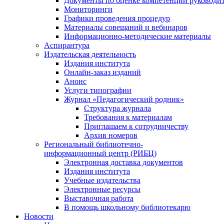
Документы по оценке компетенций руководи
Мониторинги
Графики проведения процедур
Материалы совещаний и вебинаров
Информационно-методические материалы
Аспирантура
Издательская деятельность
Издания института
Онлайн-заказ изданий
Анонс
Услуги типографии
Журнал «Педагогический родник»
Структура журнала
Требования к материалам
Приглашаем к сотрудничеству
Архив номеров
Региональный библиотечно-
информационный центр (РИБЦ)
Электронная доставка документов
Издания института
Учебные издательства
Электронные ресурсы
Выставочная работа
В помощь школьному библиотекарю
Новости