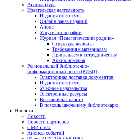
Аспирантура
Издательская деятельность
Издания института
Онлайн-заказ изданий
Анонс
Услуги типографии
Журнал «Педагогический родник»
Структура журнала
Требования к материалам
Приглашаем к сотрудничеству
Архив номеров
Региональный библиотечно-
информационный центр (РИБЦ)
Электронная доставка документов
Издания института
Учебные издательства
Электронные ресурсы
Выставочная работа
В помощь школьному библиотекарю
Новости
Новости
Новости партнеров
СМИ о нас
Анонсы событий
90 лет АОУ ДПО УР ИРО