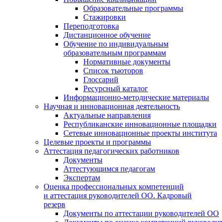
Образовательные программы
Стажировки
Переподготовка
Дистанционное обучение
Обучение по индивидуальным
образовательным программам
Нормативные документы
Список тьюторов
Глоссарий
Ресурсный каталог
Информационно-методические материалы
Научная и инновационная деятельность
Актуальные направления
Республиканские инновационные площадки
Сетевые инновационные проекты института
Целевые проекты и программы
Аттестация педагогических работников
Документы
Аттестующимся педагогам
Экспертам
Оценка профессиональных компетенций
и аттестация руководителей ОО. Кадровый
резерв
Документы по аттестации руководителей ОО