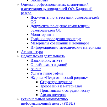
Экспертам
Оценка профессиональных компетенций
и аттестация руководителей ОО. Кадровый
резерв
Документы по аттестации руководителей
ОО
Документы по оценке компетенций
руководителей ОО
Мониторинги
Графики проведения процедур
Материалы совещаний и вебинаров
Информационно-методические материалы
Аспирантура
Издательская деятельность
Издания института
Онлайн-заказ изданий
Анонс
Услуги типографии
Журнал «Педагогический родник»
Структура журнала
Требования к материалам
Приглашаем к сотрудничеству
Архив номеров
Региональный библиотечно-
информационный центр (РИБЦ)